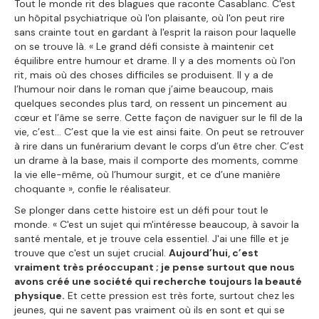
Tout le monde rit des blagues que raconte Casablanc. C'est
un hôpital psychiatrique où l'on plaisante, où l'on peut rire
sans crainte tout en gardant à l'esprit la raison pour laquelle
on se trouve là. « Le grand défi consiste à maintenir cet
équilibre entre humour et drame. Il y a des moments où l'on
rit, mais où des choses difficiles se produisent. Il y a de
l’humour noir dans le roman que j’aime beaucoup, mais
quelques secondes plus tard, on ressent un pincement au
cœur et l’âme se serre. Cette façon de naviguer sur le fil de la
vie, c’est… C’est que la vie est ainsi faite. On peut se retrouver
à rire dans un funérarium devant le corps d’un être cher. C’est
un drame à la base, mais il comporte des moments, comme
la vie elle-même, où l’humour surgit, et ce d’une manière
choquante », confie le réalisateur.
Se plonger dans cette histoire est un défi pour tout le
monde. « C'est un sujet qui m'intéresse beaucoup, à savoir la
santé mentale, et je trouve cela essentiel. J'ai une fille et je
trouve que c'est un sujet crucial.
Aujourd’hui, c’est
vraiment très préoccupant ; je pense surtout que nous
avons créé une société qui recherche toujours la beauté
physique.
Et cette pression est très forte, surtout chez les
jeunes, qui ne savent pas vraiment où ils en sont et qui se