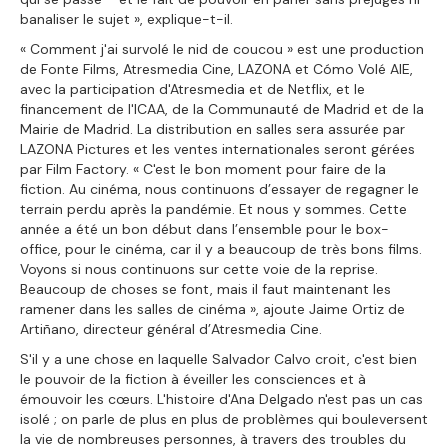
banaliser le sujet », explique-t-il.
« Comment j'ai survolé le nid de coucou » est une production
de Fonte Films, Atresmedia Cine, LAZONA et Cómo Volé AIE,
avec la participation d'Atresmedia et de Netflix, et le
financement de l'ICAA, de la Communauté de Madrid et de la
Mairie de Madrid. La distribution en salles sera assurée par
LAZONA Pictures et les ventes internationales seront gérées
par Film Factory. « C'est le bon moment pour faire de la
fiction. Au cinéma, nous continuons d’essayer de regagner le
terrain perdu après la pandémie. Et nous y sommes. Cette
année a été un bon début dans l’ensemble pour le box-
office, pour le cinéma, car il y a beaucoup de très bons films.
Voyons si nous continuons sur cette voie de la reprise.
Beaucoup de choses se font, mais il faut maintenant les
ramener dans les salles de cinéma », ajoute Jaime Ortiz de
Artiñano, directeur général d’Atresmedia Cine.
S'il y a une chose en laquelle Salvador Calvo croit, c'est bien
le pouvoir de la fiction à éveiller les consciences et à
émouvoir les cœurs. L'histoire d'Ana Delgado n'est pas un cas
isolé ; on parle de plus en plus de problèmes qui bouleversent
la vie de nombreuses personnes, à travers des troubles du