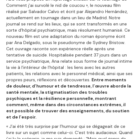
Comment j'ai survolé le nid de coucou », le nouveau film
réalisé par Salvador Calvo et écrit par Alejandro Hernández,
actuellement en tournage dans un lieu de Madrid. Notre
journal se rend sur les lieux, qui se sont transformés en une
sorte d'hôpital psychiatrique, mais résolument humanisé. Ce
nouveau film est une adaptation du roman éponyme écrit
par Ana Delgado, sous le pseudonyme de Sydney Bristow.
Cet ouvrage raconte son expérience réelle après une
tentative de suicide. Hospitalisée pendant 37 jours dans un
service psychiatrique, Ana relate sous forme de journal intime
la vie à l’intérieur de l’hôpital : les liens avec les autres
patients, les relations avec le personnel médical, ainsi que ses
propres peurs, réflexions et découvertes.
Entre moments
de douleur, d’humour et de tendresse, l’œuvre aborde la
santé mentale, la stigmatisation des troubles
psychiques et la résilience personnelle, montrant
comment, même dans des circonstances extrêmes, il
est possible de trouver des enseignements, du soutien
et de l’espoir.
« J’ai été très surprise par l’humour qui se dégageait de ce
livre sur un sujet comme celui-ci. C’est très audacieux. Quand
j’ai lu le scénario, je me suis demandé : “Mais quel genre de