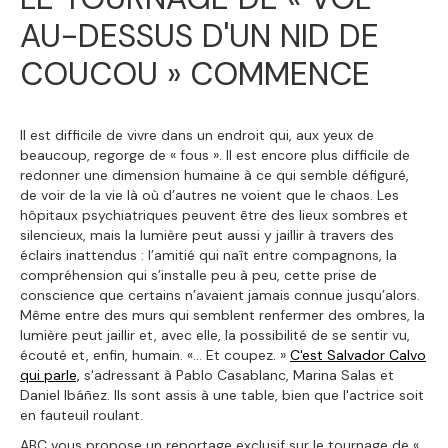
AU-DESSUS D'UN NID DE
COUCOU » COMMENCE
Il est difficile de vivre dans un endroit qui, aux yeux de
beaucoup, regorge de « fous ». Il est encore plus difficile de
redonner une dimension humaine à ce qui semble défiguré,
de voir de la vie là où d’autres ne voient que le chaos. Les
hôpitaux psychiatriques peuvent être des lieux sombres et
silencieux, mais la lumière peut aussi y jaillir à travers des
éclairs inattendus : l’amitié qui naît entre compagnons, la
compréhension qui s’installe peu à peu, cette prise de
conscience que certains n’avaient jamais connue jusqu’alors.
Même entre des murs qui semblent renfermer des ombres, la
lumière peut jaillir et, avec elle, la possibilité de se sentir vu,
écouté et, enfin, humain. «... Et coupez. »
C'est Salvador Calvo
qui parle,
s'adressant à Pablo Casablanc, Marina Salas et
Daniel Ibáñez. Ils sont assis à une table, bien que l'actrice soit
en fauteuil roulant.
ABC vous propose un reportage exclusif sur le tournage de «