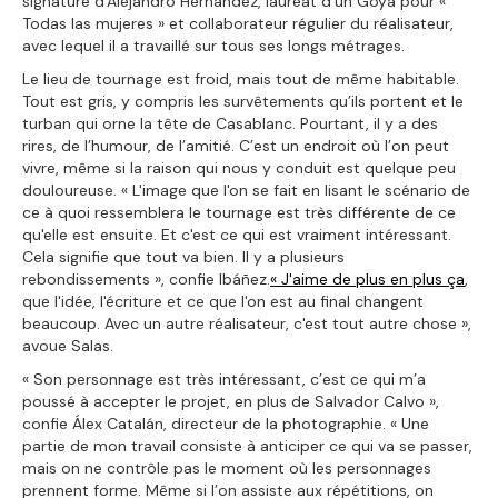
signature d'Alejandro Hernández, lauréat d'un Goya pour «
Todas las mujeres » et collaborateur régulier du réalisateur,
avec lequel il a travaillé sur tous ses longs métrages.
Le lieu de tournage est froid, mais tout de même habitable.
Tout est gris, y compris les survêtements qu’ils portent et le
turban qui orne la tête de Casablanc. Pourtant, il y a des
rires, de l’humour, de l’amitié. C’est un endroit où l’on peut
vivre, même si la raison qui nous y conduit est quelque peu
douloureuse. « L'image que l'on se fait en lisant le scénario de
ce à quoi ressemblera le tournage est très différente de ce
qu'elle est ensuite. Et c'est ce qui est vraiment intéressant.
Cela signifie que tout va bien. Il y a plusieurs
rebondissements », confie Ibáñez.
« J'aime de plus en plus ça
,
que l'idée, l'écriture et ce que l'on est au final changent
beaucoup. Avec un autre réalisateur, c'est tout autre chose »,
avoue Salas.
« Son personnage est très intéressant, c’est ce qui m’a
poussé à accepter le projet, en plus de Salvador Calvo »,
confie Álex Catalán, directeur de la photographie. « Une
partie de mon travail consiste à anticiper ce qui va se passer,
mais on ne contrôle pas le moment où les personnages
prennent forme. Même si l’on assiste aux répétitions, on