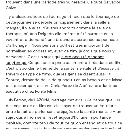
trouvent dans une période très vulnérable », ajoute Salvador
Calvo.
Il y a plusieurs lieux de tournage et, bien que le tournage de
cette journée se déroule principalement dans la salle à
manger, il y a aussi d’autres endroits comme la salle de
thérapie, où Ana Delgado elle-même a été surprise en la
voyant et a demandé une brochure accrochée au panneau
d’affichage. « Nous pensons qu’il est très important de
normaliser les choses et, avec ce film, je crois que nous y
parvenons. C'est un sujet qui
a été occulté pendant
longtemps.
Ce qui nous a principalement attirés dans ce film,
c'est d'aborder le thème de la santé mentale et d'essayer, à
travers ce type de films, que les gens se disent aussi : «
Écoute, demande de l'aide quand tu en as besoin et ne laisse
pas passer ça », assure Carla Pérez de Albéniz, productrice
exécutive chez Fonte Films.
Luis Ferrón, de LAZONA, partage cet avis. « Je pense que l'un
des enjeux de ce film est d'essayer de trouver un équilibre
entre le fait de parler sans préjugés de la santé mentale – un
sujet qui, à mon sens, revêt aujourd'hui une importance
capitale, compte tenu de tout ce qu'on entend et de tout ce
qui se passe – et le fait de pouvoir en parler sans préjugés ni