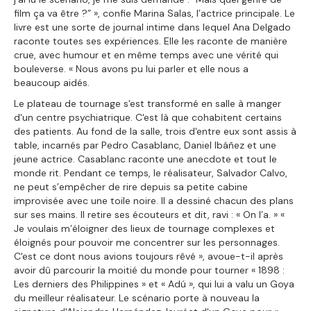
film ça va être ?” », confie Marina Salas, l’actrice principale. Le
livre est une sorte de journal intime dans lequel Ana Delgado
raconte toutes ses expériences. Elle les raconte de manière
crue, avec humour et en même temps avec une vérité qui
bouleverse. « Nous avons pu lui parler et elle nous a
beaucoup aidés.
Le plateau de tournage s'est transformé en salle à manger
d'un centre psychiatrique. C'est là que cohabitent certains
des patients. Au fond de la salle, trois d'entre eux sont assis à
table, incarnés par Pedro Casablanc, Daniel Ibáñez et une
jeune actrice. Casablanc raconte une anecdote et tout le
monde rit. Pendant ce temps, le réalisateur, Salvador Calvo,
ne peut s’empêcher de rire depuis sa petite cabine
improvisée avec une toile noire. Il a dessiné chacun des plans
sur ses mains. Il retire ses écouteurs et dit, ravi : « On l’a. » «
Je voulais m’éloigner des lieux de tournage complexes et
éloignés pour pouvoir me concentrer sur les personnages.
C'est ce dont nous avions toujours rêvé », avoue-t-il après
avoir dû parcourir la moitié du monde pour tourner « 1898 :
Les derniers des Philippines » et « Adú », qui lui a valu un Goya
du meilleur réalisateur. Le scénario porte à nouveau la